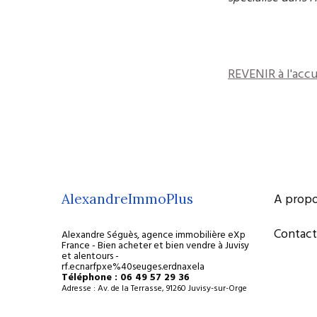
REVENIR à l'accu
A prop
AlexandreImmoPlus
Contact
Alexandre Séguès, agence immobilière eXp
France - Bien acheter et bien vendre à Juvisy
et alentours -
rf.ecnarfpxe%40seuges.erdnaxela
Téléphone : 06 49 57 29 36
Adresse : Av. de la Terrasse, 91260 Juvisy-sur-Orge