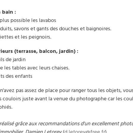
 bain :
 plus possible les lavabos
oduits, savons et gants des douches et baignoires.
iettes et les peignoirs.
ieurs (terrasse, balcon, jardin) :
ls de jardin
e les tables avec leurs chaises.
ets des enfants
s n'avez pas assez de place pour ranger tous les objets, vou
s couloirs juste avant la venue du photographe car les cou
phiés.
té réalisé grâce aux recommandations d'un excellement pho
l'immobilier, Damien Letorey
(
d.letorey@free.fr
).