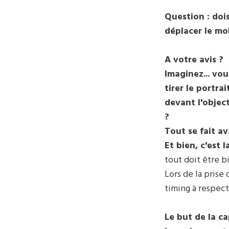
Question : doi
déplacer le mob
A votre avis ?
Imaginez... vo
tirer le portra
devant l'objec
?
Tout se fait av
Et bien, c'est
tout doit être b
Lors de la prise
timing à respect
Le but de la c