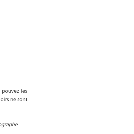
s pouvez les
loirs ne sont
tographe